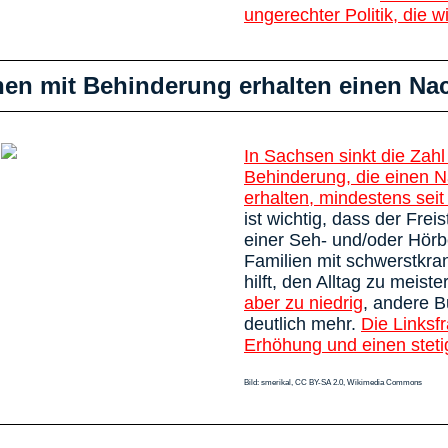
ungerechter Politik, die 
n mit Behinderung erhalten einen Nac
In Sachsen sinkt die Zah
Behinderung, die einen N
erhalten, mindestens seit
ist wichtig, dass der Fre
einer Seh- und/oder Hör
Familien mit schwerstkra
hilft, den Alltag zu meiste
aber zu niedrig
, andere 
deutlich mehr.
Die Linksfr
Erhöhung und einen stetig
Bild: smerikal, CC BY-SA 2.0, Wikimedia Commons