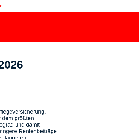
r
.
 2026
flegeversicherung.
or dem größten
gegrad und damit
eringere Rentenbeiträge
er längeren