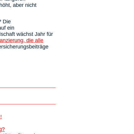
öht, aber nicht
? Die
auf ein
lschaft wächst Jahr für
anzierung, die alle
versicherungsbeiträge
!
g?