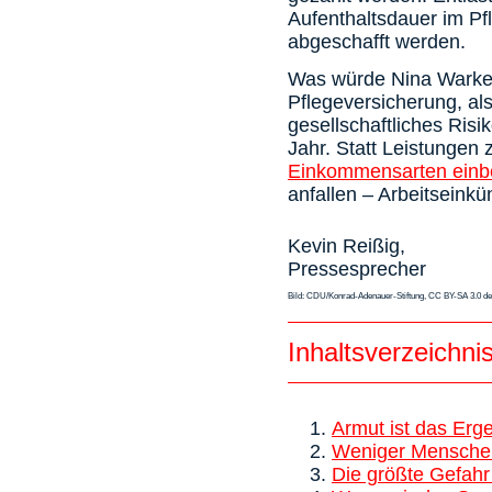
Aufenthaltsdauer im Pf
abgeschafft werden.
Was würde Nina Warken
Pflegeversicherung, als
gesellschaftliches Risi
Jahr. Statt Leistungen
Einkommensarten einb
anfallen – Arbeitseinkü
Kevin Reißig,
Pressesprecher
Bild: CDU/Konrad-Adenauer-Stiftung, CC BY-SA 3.0 d
Inhaltsverzeichni
Armut ist das Erge
Weniger Menschen 
Die größte Gefahr