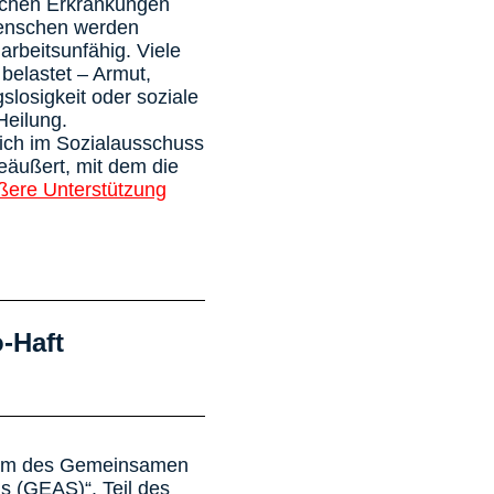
schen Erkrankungen
Menschen werden
arbeitsunfähig. Viele
belastet – Armut,
slosigkeit oder soziale
Heilung.
ich im Sozialausschuss
äußert, mit dem die
ößere Unterstützung
o-Haft
eform des Gemeinsamen
s (GEAS)“. Teil des