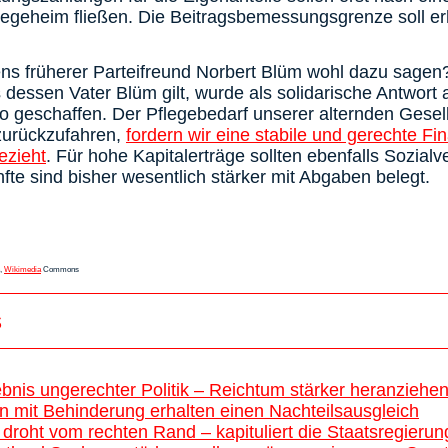
legeheim fließen. Die Beitragsbemessungsgrenze soll erh
s früherer Parteifreund Norbert Blüm wohl dazu sagen
 dessen Vater Blüm gilt, wurde als solidarische Antwort 
ko geschaffen. Der Pflegebedarf unserer alternden Gesel
 zurückzufahren,
fordern wir eine stabile und gerechte Fin
ezieht
. Für hohe Kapitalerträge sollten ebenfalls Sozial
nfte sind bisher wesentlich stärker mit Abgaben belegt.
e,
Wikimedia
Commons
s
bnis ungerechter Politik – Reichtum stärker heranziehen
mit Behinderung erhalten einen Nachteilsausgleich
 droht vom rechten Rand – kapituliert die Staatsregierun