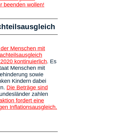
wir beenden wollen!
hteilsausgleich
l der Menschen mit
achteilsausgleich
 2020 kontinuierlich
. Es
istaat Menschen mit
behinderung sowie
nken Kindern dabei
rn.
Die Beträge sind
Bundesländer zahlen
aktion fordert eine
en Inflationsausgleich.