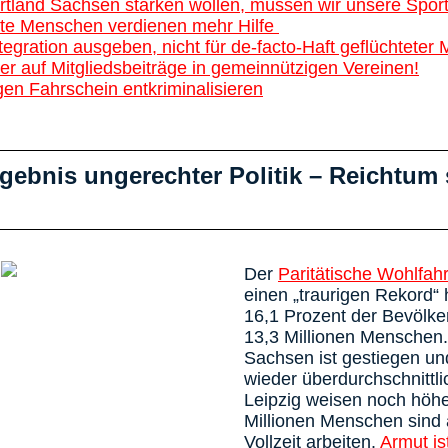
tland Sachsen stärken wollen, müssen wir unsere Sport
kte Menschen verdienen mehr Hilfe
egration ausgeben, nicht für de-facto-Haft geflüchteter
r auf Mitgliedsbeiträge in gemeinnützigen Vereinen!
gen Fahrschein entkriminalisieren
gebnis ungerechter Politik – Reichtum 
Der
Paritätische Wohlfah
einen „traurigen Rekord“
16,1 Prozent der Bevölke
13,3 Millionen Menschen.
Sachsen ist gestiegen un
wieder überdurchschnittl
Leipzig weisen noch höhe
Millionen Menschen sind 
Vollzeit arbeiten.
Armut is