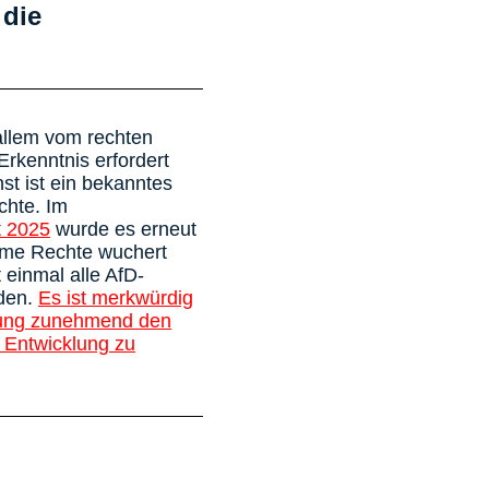
 die
allem vom rechten
rkenntnis erfordert
st ist ein bekanntes
chte. Im
t 2025
wurde es erneut
eme Rechte wuchert
einmal alle AfD-
rden.
Es ist merkwürdig
erung zunehmend den
r Entwicklung zu