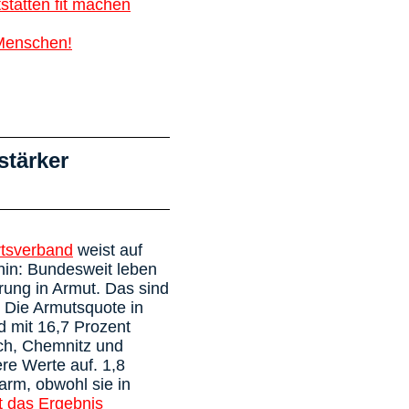
stätten fit machen
 Menschen!
stärker
rtsverband
weist auf
 hin: Bundesweit leben
rung in Armut. Das sind
 Die Armutsquote in
d mit 16,7 Prozent
ich, Chemnitz und
re Werte auf. 1,8
arm, obwohl sie in
t das Ergebnis