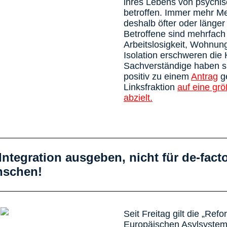
ihres Lebens von psychi
betroffen. Immer mehr 
deshalb öfter oder länger 
Betroffene sind mehrfach 
Arbeitslosigkeit, Wohnung
Isolation erschweren die 
Sachverständige haben s
positiv zu einem
Antrag
ge
Linksfraktion
auf eine gr
abzielt.
ntegration ausgeben, nicht für de-fact
nschen!
Seit Freitag gilt die „R
Europäischen Asylsystem